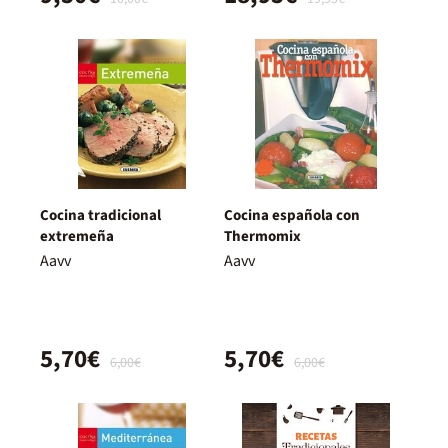
Cocina tradicional
Cocina española con
extremeña
Thermomix
Aavv
Aavv
5,70€
5,70€
6,00€
6,00€