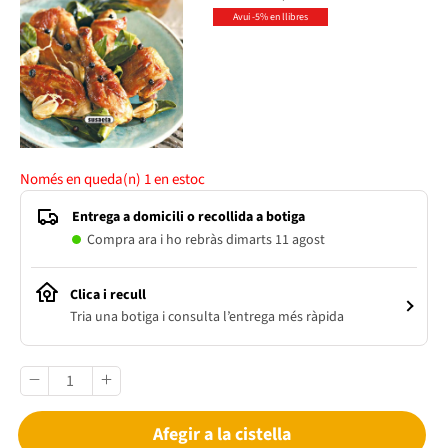
Avui -5% en llibres
Només en queda(n)
1
en estoc
Entrega a domicili o recollida a botiga
Compra ara i ho rebràs dimarts 11 agost
Clica i recull
Tria una botiga i consulta l’entrega més ràpida
Afegir a la cistella