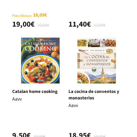
18,05€
Preu Abacus
19,00€
11,40€
20,00€
12,00€
Catalan home cooking
La cocina de conventos y
monasterios
Aavv
Aavv
9,50€
18,95€
10,00€
19,95€