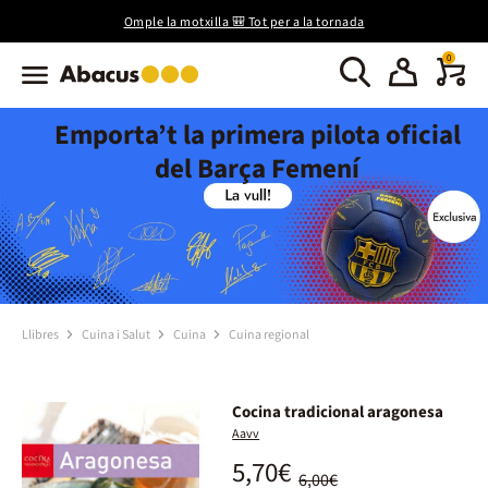
Omple la motxilla 🎒 Tot per a la tornada
0
Emporta’t la primera pilota oficial
del Barça Femení
Llibres
Cuina i Salut
Cuina
Cuina regional
Cocina tradicional aragonesa
Aavv
5,70€
6,00€