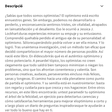
Descripció
¿Sabías que todos somos optimistas? El optimismo está escrito
ennuestros genes. Sin embargo, podemos no desarrollarlo o
perderlo, y enconsecuencia sentirnos tristes, sin vitalidad, atrapados
en lainsatisfacción y el desaliento. Eso le ocurrió a Jessica J.
Lockhart:duras experiencias minaron su empuje y su entusiasmo.
Comprendió quehabía perdido el antiguo eje de su personalidad: el
optimismo. Sólorecuperándolo podría volver a ser ella misma. Y lo
logró. Tras unaintensa investigación, creó un método tan eficaz que
decidió compartirlocon el mayor número de personas posible. Así
nació este libro. En éldescubrirás qué es el auténtico optimismo y
cómo potenciarlo. A pesardel tópico, los optimistas no creen
ciegamente que todo saldrá bien tampoco minimizan o niegan los
problemas, sino que los afrontan conentereza y valentía. Son
personas creativas, audaces, perseverantes eincluso más felices,
sanas y longevas. El camino hacia una vida plenatiene como punto
de partida el optimismo. Y su semilla está en nuestrointerior: basta
con regarla y cuidarla para que crezca y nos hagacrecer. Entre otros
recursos, en este libro encontrarás: untest paramedir tu optimismo
el árbol de la felicidad, un ejercicio para detectartus carencias y
cómo satisfacerlas herramientas para mejorar eloptimismo a corto y
a largo plazo un diario de preguntas inspiradorasque te ayudarán a
ver todo lo bueno que hay en ti.