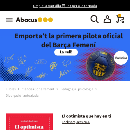
Omple la motxilla 🎒 Tot per a la tornada
0
Emporta’t la primera pilota oficial
del Barça Femení
Llibres
Ciència i Coneixement
Pedagogia i psicologia
Divulgació i autoajuda
El optimista que hay en ti
Lockhart, Jessica J.