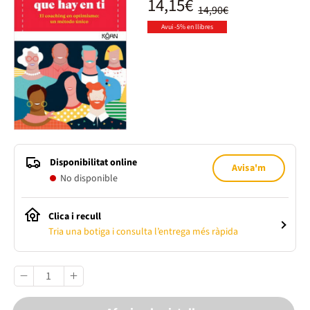
14,15€
14,90€
Avui -5% en llibres
Disponibilitat online
Avisa'm
No disponible
Clica i recull
Tria una botiga i consulta l’entrega més ràpida