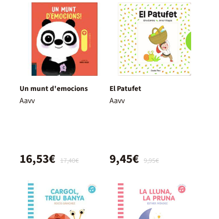
Un munt d'emocions
El Patufet
Aavv
Aavv
16,53€
9,45€
17,40€
9,95€