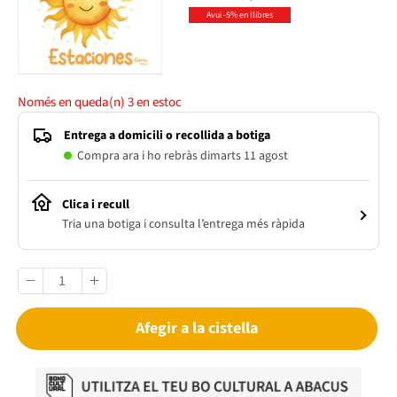
Avui -5% en llibres
Només en queda(n)
3
en estoc
Entrega a domicili o recollida a botiga
Compra ara i ho rebràs dimarts 11 agost
Clica i recull
Tria una botiga i consulta l’entrega més ràpida
Afegir a la cistella