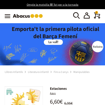
Omple la motxilla 🎒 Tot per a la tornada
0
Emporta’t la primera pilota oficial
del Barça Femení
Llibres Infantils
Literatura infantil
Fins a 3 anys
Manipulables
Estaciones
Aavv
6,60€
6,95€