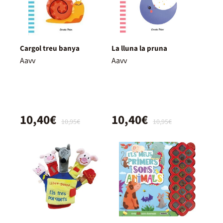
Cargol treu banya
La lluna la pruna
Aavv
Aavv
10,40€
10,40€
10,95€
10,95€