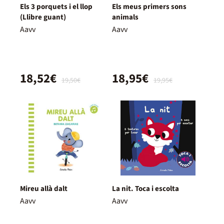
Els 3 porquets i el llop
Els meus primers sons
(Llibre guant)
animals
Aavv
Aavv
18,52€
18,95€
19,50€
19,95€
Mireu allà dalt
La nit. Toca i escolta
Aavv
Aavv