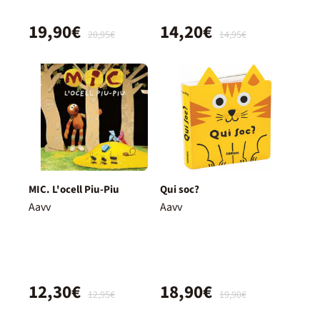
19,90€
14,20€
20,95€
14,95€
MIC. L'ocell Piu-Piu
Qui soc?
Aavv
Aavv
12,30€
18,90€
12,95€
19,90€