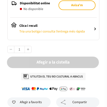
Disponibilitat online
Avisa'm
No disponible
Clica i recull
Tria una botiga i consulta l’entrega més ràpida
Afegir a la cistella
Afegir a favorits
Compartir