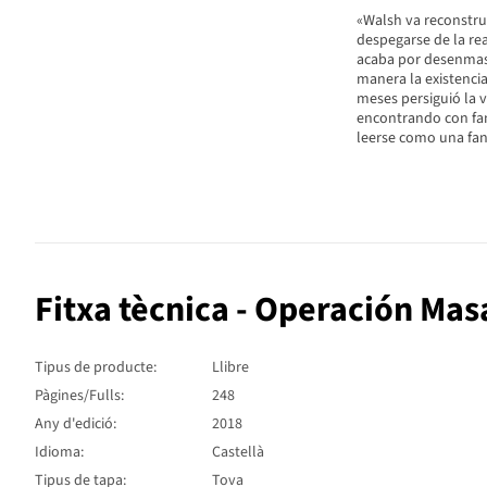
«Walsh va reconstruy
despegarse de la re
acaba por desenmasc
manera la existencia
meses persiguió la 
encontrando con fan
leerse como una fan
Fitxa tècnica - Operación Mas
Tipus de producte:
Llibre
Pàgines/Fulls:
248
Any d'edició:
2018
Idioma:
Castellà
Tipus de tapa:
Tova