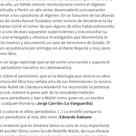
 ese año, un fallido intento revolucionario contra el régimen
estituido a Perón un año antes desencadenó una operación
minar a los opositores al régimen. En un basurero de las afueras
po de civiles fueron fusilados antes incluso de decretarse la ley
manas corrió el rumor de que alguno de ellos había sobrevivido.
r a uno de esos supuestos supervivientes y tras escuchar su
una arriesgada y obsesiva investigación que desmentiría la
e los hechos y documentó un caso de terrorismo de Estado. El
jos se publicaría por entregas en el diario Mayoría y muy poco
omo libro.
s un largo reportaje que se lee como una novela y supone el
l periodismo narrativo en Latinoamérica
 sobre el peronismo, que es la ideología que recorre su obra
ectura del libro hoy señala otra de sus dimensiones: la sonora.
remio Nobel de Literatura Alexiévich ha reconocido la potencia
ria oral, merece la pena salir de la consabida tradición
evo periodismo y leer a Walsh como quien es: un escritor
 cualquier frontera.»
Jorge Carrión (La Vanguardia)
a valorar el oficio periodístico. (...) Lo enseñó porque lo
ó un periodismo al más alto nivel.»
Eduardo Galeano
 evidente que en América latina no solo es muy importante
l escribir libros como los de Rodolfo Walsh, de cuya eficacia