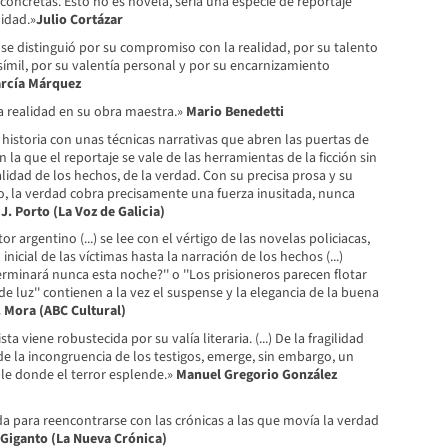
oncretas. Esto no es novela, sería una especie de reportaje
lidad.»
Julio Cortázar
se distinguió por su compromiso con la realidad, por su talento
osímil, por su valentía personal y por su encarnizamiento
arcía Márquez
a realidad en su obra maestra.»
Mario Benedetti
historia con unas técnicas narrativas que abren las puertas de
 en la que el reportaje se vale de las herramientas de la ficción sin
lidad de los hechos, de la verdad. Con su precisa prosa y su
o, la verdad cobra precisamente una fuerza inusitada, nunca
J. Porto (La Voz de Galicia)
tor argentino (...) se lee con el vértigo de las novelas policiacas,
inicial de las víctimas hasta la narración de los hechos (...)
rminará nunca esta noche?'' o ''Los prisioneros parecen flotar
de luz'' contienen a la vez el suspense y la elegancia de la buena
 Mora (ABC Cultural)
ta viene robustecida por su valía literaria. (...) De la fragilidad
de la incongruencia de los testigos, emerge, sin embargo, un
e donde el terror esplende.»
Manuel Gregorio González
a para reencontrarse con las crónicas a las que movía la verdad
 Giganto (La Nueva Crónica)