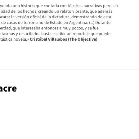
endo una historia que contaría con técnicas narrativas pero sin
alidad de los hechos, creando un relato vibrante, que además
arar la versión oficial de la dictadura, demostrando de esta
 de casos de terrorismo de Estado en Argentina. (...) Durante
verdad, que interesaba entonces a muy pocos, y se fue
tasmas y resucitados hasta escribir un reportaje que puede
tástica novela.»
Cristóbal Villalobos (The Objective)
acre