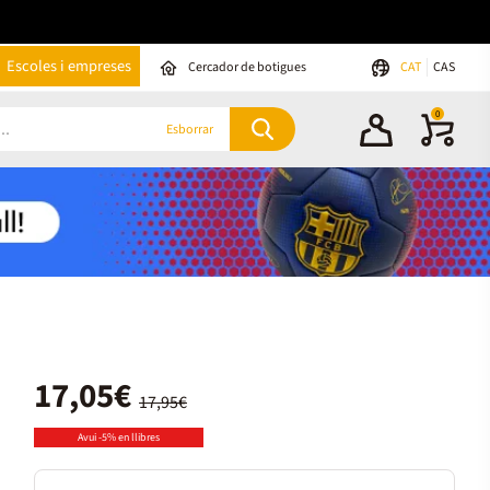
Escoles i empreses
Cercador de botigues
CAT
CAS
0
Esborrar
17,05€
17,95€
Avui -5% en llibres