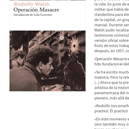
la vida. En junio de
militar que había d
clandestina para eli
de la capital, un gru
marcial. Durante se
Walsh pudo localiza
testimonio comenzó 
versión oficial sobr
fruto de estos traba
después, en 1957, c
Operación Masacre
e
hito fundacional de
«Se ha escrito mucho
maestra. Pero la rel
(...) Ahora que la p
artística de la histo
panamericana del nu
pionero, más allá de
«Rodolfo nos enseñó 
practicó. Él practic
«En este momento es
sino también muy úti