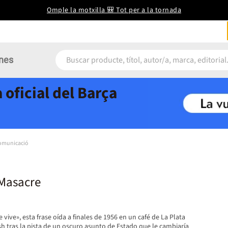
Omple la motxilla 🎒 Tot per a la tornada
nes
 oficial del Barça
comunicació
Masacre
 vive», esta frase oída a finales de 1956 en un café de La Plata
h tras la pista de un oscuro asunto de Estado que le cambiaría