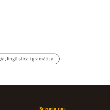
gia, lingüística i gramàtica
Segueix-nos