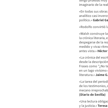
tengo pruebas muy c
imaginario de la rea
«En todas sus obras 
analítico casi inver
político.»
Gabriel G
«Rodolfo convirtió l
«Walsh construye la 
la crónica literaria,
despegarse de la rea
medido y vivaz ritm
antes vista.»
Héctor 
«La crónica del escri
desde la descripción 
Frases como ''¿No te
en un lago vivísimo 
literatura.»
Jaime G.
«La tarea del periodis
de los testimonios, 
mecano irreprochabl
(Diario de Sevilla)
«Una lectura obligad
y la justicia.»
Teresa