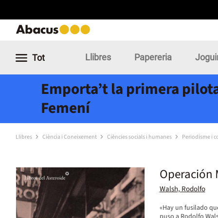
Llibres
Papereria
Jogui
Tot
Emporta’t la primera pilota
Femení
Llibres
Ciència i Coneixement
Ciències socials i humanes
Periodisme i 
Operación 
Walsh, Rodolfo
«Hay un fusilado que
puso a Rodolfo Wals