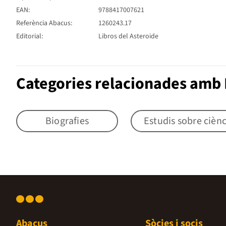
EAN:
9788417007621
Referència Abacus:
1260243.17
Editorial:
Libros del Asteroide
Categories relacionades amb 
Biografies
Estudis sobre ciènc
Abacus
Sòcies i socis