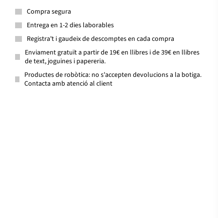
Compra segura
Entrega en 1-2 dies laborables
Registra't i gaudeix de descomptes en cada compra
Enviament gratuït a partir de 19€ en llibres i de 39€ en llibres
de text, joguines i papereria.
Productes de robòtica: no s'accepten devolucions a la botiga.
Contacta amb atenció al client