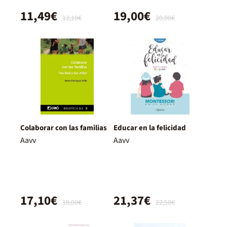
11,49€
19,00€
12,10€
20,00€
Colaborar con las familias
Educar en la felicidad
Aavv
Aavv
17,10€
21,37€
18,00€
22,50€