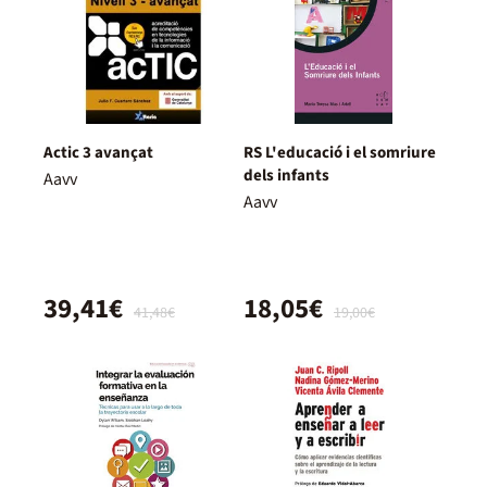
Actic 3 avançat
RS L'educació i el somriure
dels infants
Aavv
Aavv
39,41€
18,05€
41,48€
19,00€