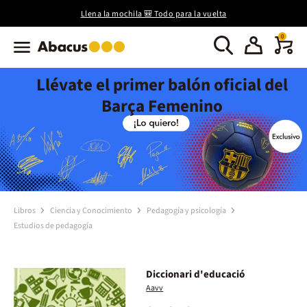
Llena la mochila 🎒 Todo para la vuelta
0
Llévate el primer balón oficial del
Barça Femenino
Libros
Ciencia y Conocimiento
Pedagogía y psicología
Estudios de pedagogía
Diccionari d'educació
Aavv