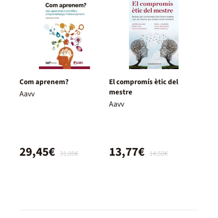
Com aprenem?
El compromís ètic del
mestre
Aavv
Aavv
29,45€
13,77€
31,00€
14,50€