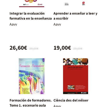
Integrar la evaluación
Aprender a enseñar a leer y
formativa en la enseñanza
a escribir
Aavv
Aavv
26,60€
19,00€
28,00€
20,00€
Formación de formadores.
Ciència des del néixer
Tomo 1. escenario aula
Aavv