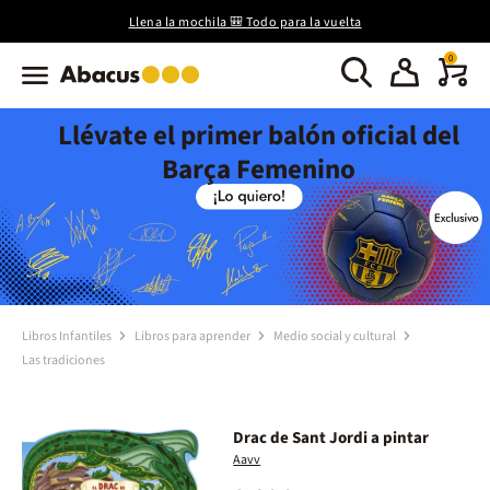
Llena la mochila 🎒 Todo para la vuelta
0
Llévate el primer balón oficial del
Barça Femenino
Libros Infantiles
Libros para aprender
Medio social y cultural
Las tradiciones
Drac de Sant Jordi a pintar
Aavv