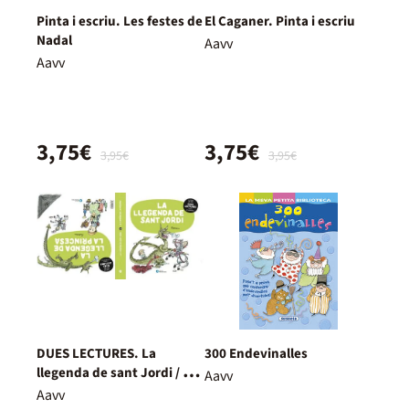
Pinta i escriu. Les festes de
El Caganer. Pinta i escriu
Nadal
Aavv
Aavv
3,75€
3,75€
3,95€
3,95€
DUES LECTURES. La
300 Endevinalles
llegenda de sant Jordi / La
Aavv
llegenda de la princesa
Aavv