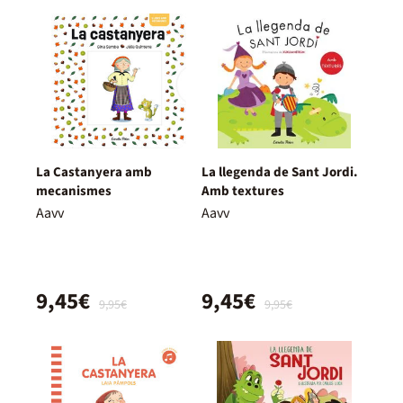
La Castanyera amb
La llegenda de Sant Jordi.
mecanismes
Amb textures
Aavv
Aavv
9,45€
9,45€
9,95€
9,95€