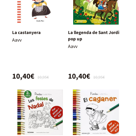
La castanyera
La llegenda de Sant Jordi
pop up
Aavv
Aavv
10,40€
10,40€
10,95€
10,95€