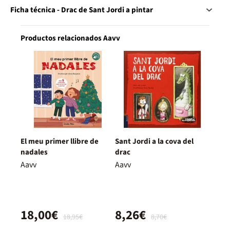
Ficha técnica - Drac de Sant Jordi a pintar
Productos relacionados Aavv
El meu primer llibre de
Sant Jordi a la cova del
nadales
drac
Aavv
Aavv
18,00€
8,26€
18,95€
8,70€