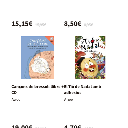
15,15€
8,50€
15,95€
8,95€
Cançons de bressol: llibre +
El Tió de Nadal amb
CD
adhesius
Aavv
Aavv
19,00€
4,70€