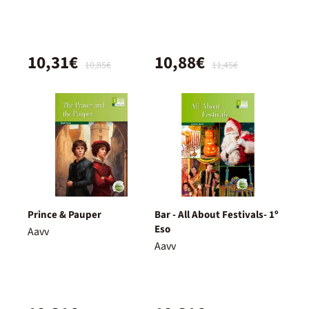
10,31€
10,88€
10,85€
11,45€
Prince & Pauper
Bar - All About Festivals- 1º
Eso
Aavv
Aavv