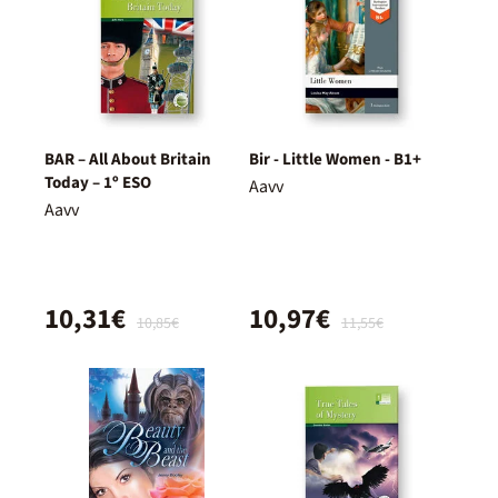
BAR – All About Britain
Bir - Little Women - B1+
Today – 1º ESO
Aavv
Aavv
10,31€
10,97€
10,85€
11,55€