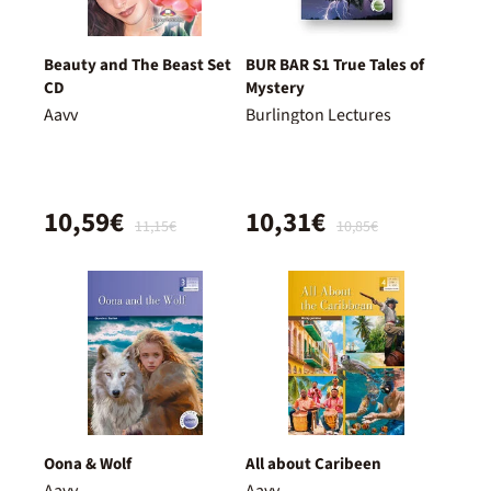
Beauty and The Beast Set
BUR BAR S1 True Tales of
CD
Mystery
Aavv
Burlington Lectures
10,59€
10,31€
11,15€
10,85€
Oona & Wolf
All about Caribeen
Aavv
Aavv