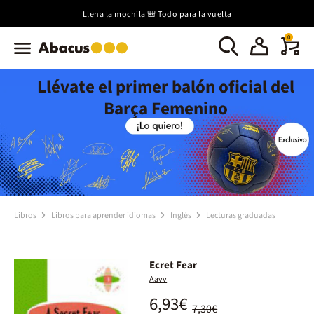
Llena la mochila 🎒 Todo para la vuelta
0
Llévate el primer balón oficial del
Barça Femenino
Libros
Libros para aprender idiomas
Inglés
Lecturas graduadas
Ecret Fear
Aavv
6,93€
7,30€