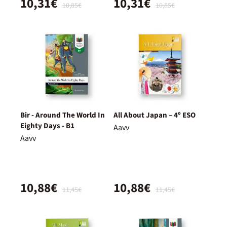
10,31€
10,31€
10,85€
10,85€
Bir - Around The World In
All About Japan – 4º ESO
Eighty Days - B1
Aavv
Aavv
10,88€
10,88€
11,45€
11,45€