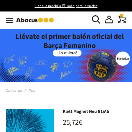
Llena la mochila 🎒 Todo para la vuelta
0
Llévate el primer balón oficial del
Barça Femenino
Campaigns
Text
Klett Magnet Neu B1/Ab
25,72€