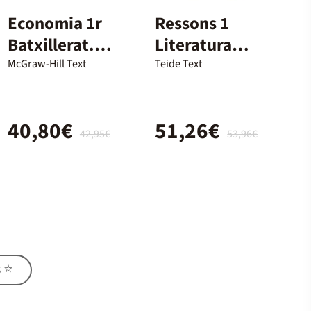
Economia 1r
Ressons 1
Batxillerat.
Literatura
Mediterrània
Batxillerat
McGraw-Hill Text
Teide Text
+Pas I Repàs
40,80€
51,26€
42,95€
53,96€
s ⭐