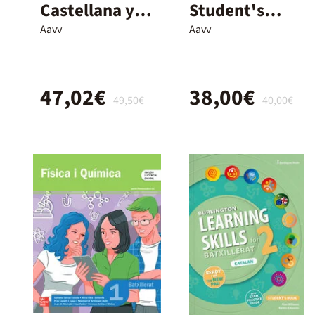
Castellana y
Student's
Literatura – 1º
Book - 1º
Aavv
Aavv
y 2º
Bach.
Bachillerato –
47,02€
38,00€
Nuevo
49,50€
40,00€
Proyecto
Delfos