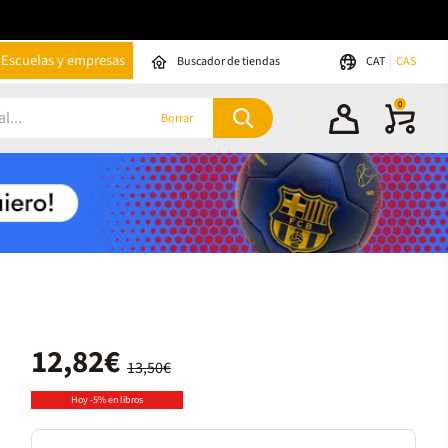
Escuelas y empresas
Buscador de tiendas
CAT
CAS
0
Borrar
12,82€
13,50€
Hoy -5% en libros