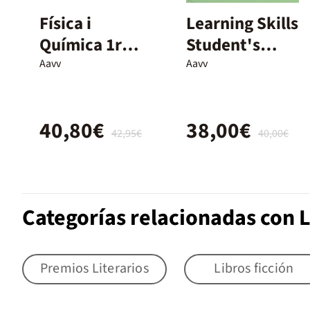
Física i
Learning Skills
Química 1r
Student's
Batxillerat
Book - 2n
Aavv
Aavv
Batx.
40,80€
38,00€
42,95€
40,00€
Categorías relacionadas con L
Premios Literarios
Libros ficción