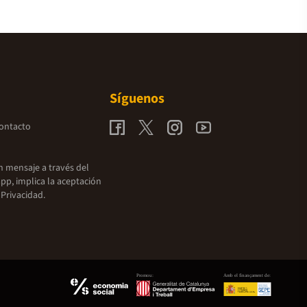
Síguenos
contacto
un mensaje a través del
pp, implica la aceptación
 Privacidad.
Promou:
Amb el finançament de: