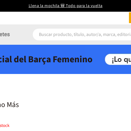
Llena la mochila 🎒 Todo para la vuelta
etes
icial del Barça Femenino
ho Más
stock