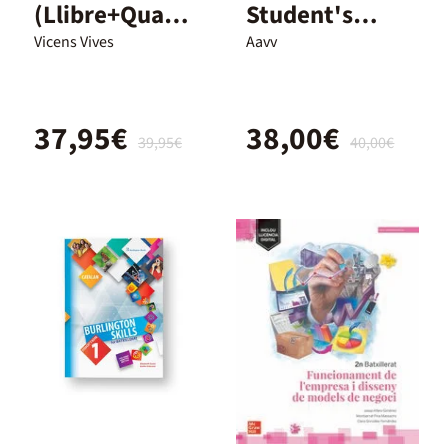
(Llibre+Quade
Student's
rn+Digital)
Book - 2º
Vicens Vives
Aavv
Dual
Bach.
37,95€
38,00€
39,95€
40,00€