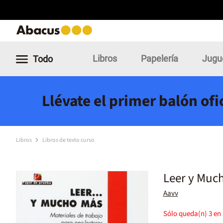
Libros
Papelería
Jugu
Todo
Llévate el primer balón of
Libros
Libros de texto curso
Leer y Muc
Aavv
Sólo queda(n)
3
en 