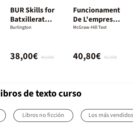
BUR Skills for
Funcionament
Batxillerat
De L'empresa I
1//SB/23
Disseny De
Burlington
McGraw-Hill Text
Models De
Negoci. 2º
38,00€
40,80€
Batxillerat
40,00€
42,95€
ibros de texto curso
Libros no ficción
Los más vendido