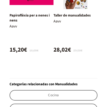
Papiroflèxia per a nenes i
Taller de manualidades
nens
Aavv
Aavv
15,20€
28,02€
16,00€
29,50€
Categorías relacionadas con Manualidades
Cocina