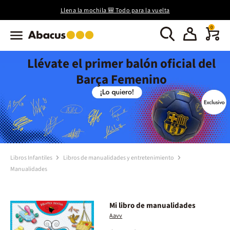
Llena la mochila 🎒 Todo para la vuelta
0
Llévate el primer balón oficial del
Barça Femenino
Libros Infantiles
Libros de manualidades y entretenimiento
Manualidades
Mi libro de manualidades
Aavv