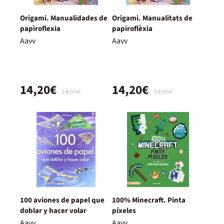
Origami. Manualidades de
Origami. Manualitats de
papìroflexia
papiroflèxia
Aavv
Aavv
14,20€
14,20€
14,95€
14,95€
100 aviones de papel que
100% Minecraft. Pinta
doblar y hacer volar
píxeles
Aavv
Aavv