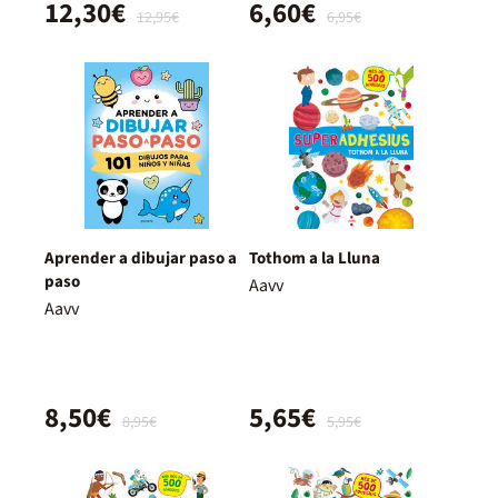
12,30€
6,60€
12,95€
6,95€
Aprender a dibujar paso a
Tothom a la Lluna
paso
Aavv
Aavv
8,50€
5,65€
8,95€
5,95€