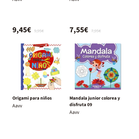
9,45€
7,55€
9,95€
7,95€
Origami para niños
Mandala junior colorea y
disfruta 09
Aavv
Aavv