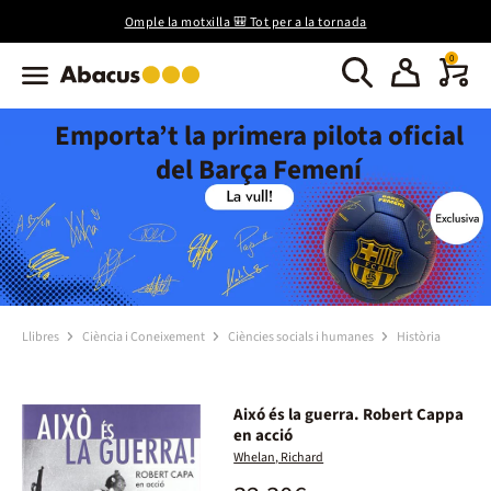
Omple la motxilla 🎒 Tot per a la tornada
0
Emporta’t la primera pilota oficial
del Barça Femení
Llibres
Ciència i Coneixement
Ciències socials i humanes
Història
Aixó és la guerra. Robert Cappa
en acció
Whelan, Richard