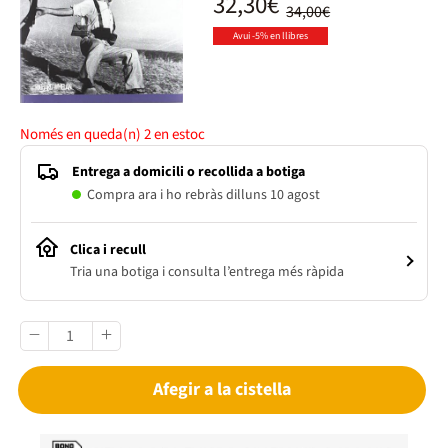
32,30€
34,00€
Avui -5% en llibres
Només en queda(n)
2
en estoc
Entrega a domicili o recollida a botiga
Compra ara i ho rebràs dilluns 10 agost
Clica i recull
Tria una botiga i consulta l’entrega més ràpida
Afegir a la cistella