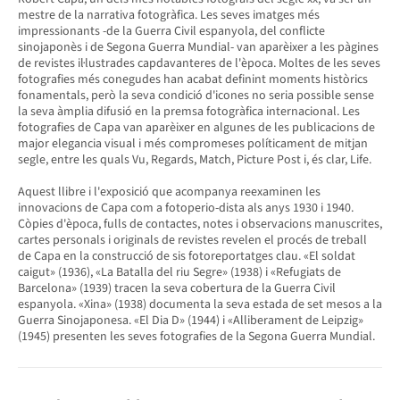
mestre de la narrativa fotogràfica. Les seves imatges més
impressionants -de la Guerra Civil espanyola, del conflicte
sinojaponès i de Segona Guerra Mundial- van aparèixer a les pàgines
de revistes il·lustrades capdavanteres de l'època. Moltes de les seves
fotografies més conegudes han acabat definint moments històrics
fonamentals, però la seva condició d'icones no seria possible sense
la seva àmplia difusió en la premsa fotogràfica internacional. Les
fotografies de Capa van aparèixer en algunes de les publicacions de
major elegancia visual i més compromeses políticament de mitjan
segle, entre les quals Vu, Regards, Match, Picture Post i, és clar, Life.
Aquest llibre i l'exposició que acompanya reexaminen les
innovacions de Capa com a fotoperio-dista als anys 1930 i 1940.
Còpies d'època, fulls de contactes, notes i observacions manuscrites,
cartes personals i originals de revistes revelen el procés de treball
de Capa en la construcció de sis fotoreportatges clau. «El soldat
caigut» (1936), «La Batalla del riu Segre» (1938) i «Refugiats de
Barcelona» (1939) tracen la seva cobertura de la Guerra Civil
espanyola. «Xina» (1938) documenta la seva estada de set mesos a la
Guerra Sinojaponesa. «El Dia D» (1944) i «Alliberament de Leipzig»
(1945) presenten les seves fotografies de la Segona Guerra Mundial.