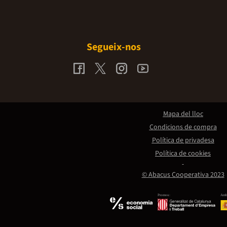
Segueix-nos
Mapa del lloc
Condicions de compra
Política de privadesa
Política de cookies
© Abacus Cooperativa 2023
Promou:
Amb 