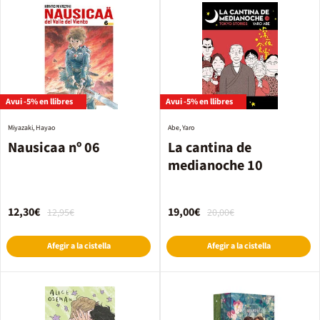
Avui -5% en llibres
Avui -5% en llibres
Miyazaki, Hayao
Abe, Yaro
Nausicaa nº 06
La cantina de
medianoche 10
12,30€
19,00€
12,95€
20,00€
Afegir a la cistella
Afegir a la cistella