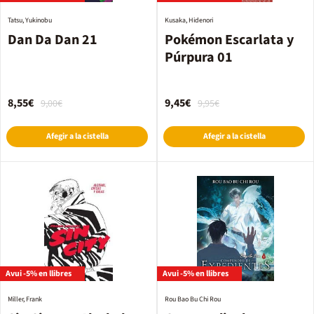
Tatsu, Yukinobu
Kusaka, Hidenori
Dan Da Dan 21
Pokémon Escarlata y
Púrpura 01
8,55€
9,45€
9,00€
9,95€
Afegir a la cistella
Afegir a la cistella
Avui -5% en llibres
Avui -5% en llibres
Miller, Frank
Rou Bao Bu Chi Rou