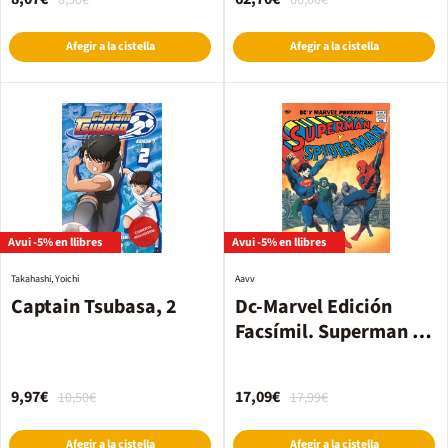
8,50€
66,00€
Afegir a la cistella
Afegir a la cistella
Avui -5% en llibres
Avui -5% en llibres
Takahashi, Yoichi
Aavv
Captain Tsubasa, 2
Dc-Marvel Edición
Facsímil. Superman y
Spiderman
9,97€
17,09€
10,50€
17,99€
Afegir a la cistella
Afegir a la cistella