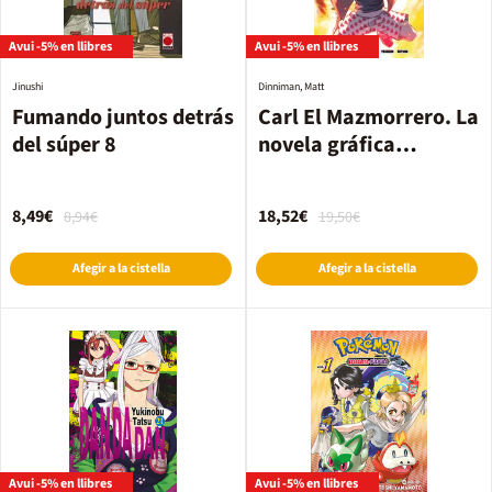
Avui -5% en llibres
Avui -5% en llibres
Jinushi
Dinniman, Matt
Fumando juntos detrás
Carl El Mazmorrero. La
del súper 8
novela gráfica
volumen 1
8,49€
18,52€
8,94€
19,50€
Afegir a la cistella
Afegir a la cistella
Avui -5% en llibres
Avui -5% en llibres