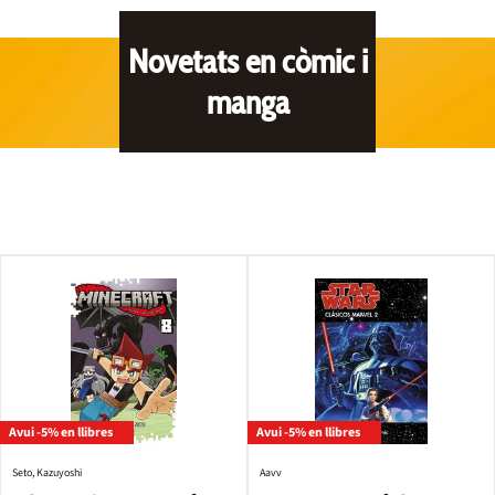
Novetats en còmic i
manga
Avui -5% en llibres
Avui -5% en llibres
Seto, Kazuyoshi
Aavv