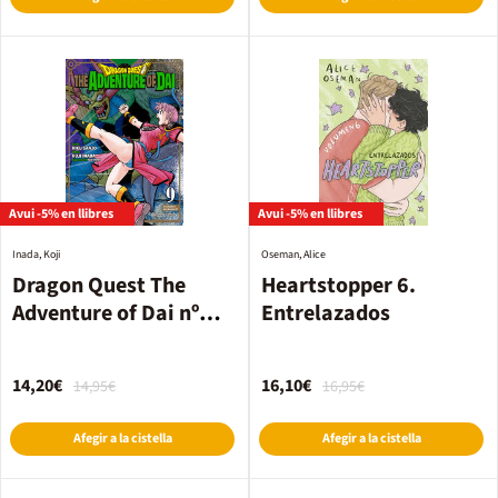
Avui -5% en llibres
Avui -5% en llibres
Inada, Koji
Oseman, Alice
Dragon Quest The
Heartstopper 6.
Adventure of Dai nº
Entrelazados
09/25
14,20€
16,10€
14,95€
16,95€
Afegir a la cistella
Afegir a la cistella