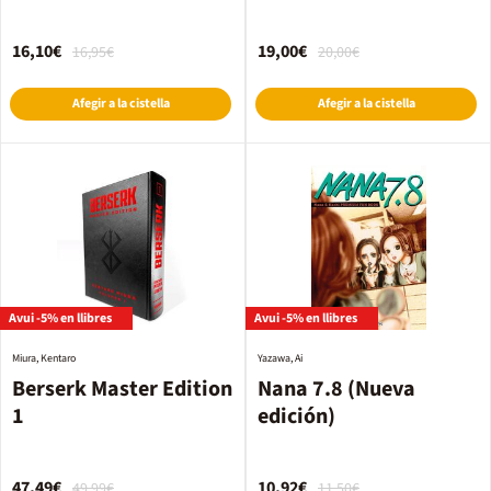
16,10€
19,00€
16,95€
20,00€
Afegir a la cistella
Afegir a la cistella
Avui -5% en llibres
Avui -5% en llibres
Miura, Kentaro
Yazawa, Ai
Berserk Master Edition
Nana 7.8 (Nueva
1
edición)
47,49€
10,92€
49,99€
11,50€