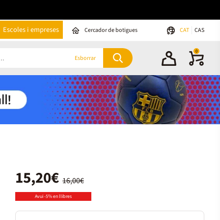
Escoles i empreses
Cercador de botigues
CAT
CAS
0
Esborrar
15,20€
16,00€
Avui -5% en llibres