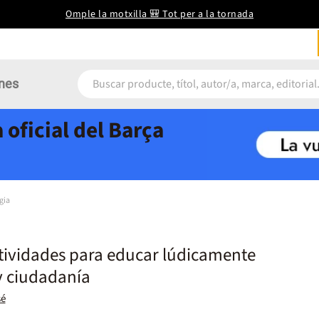
Omple la motxilla 🎒 Tot per a la tornada
nes
 oficial del Barça
gia
tividades para educar lúdicamente
y ciudadanía
sé