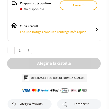
Disponibilitat online
Avisa'm
No disponible
Clica i recull
Tria una botiga i consulta l’entrega més ràpida
Afegir a la cistella
Afegir a favorits
Compartir