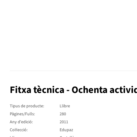
Fitxa tècnica - Ochenta activ
Tipus de producte:
Llibre
Pàgines/Fulls:
280
Any d'edició:
2011
Col·lecció:
Edupaz