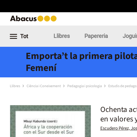
Llibres
Papereria
Jogui
Tot
Emporta’t la primera pilota
Femení
Llibres
Ciència i Coneixement
Pedagogia i psicologia
Estudis de pedago
Ochenta ac
en valores 
Escudero Pérez, Jo