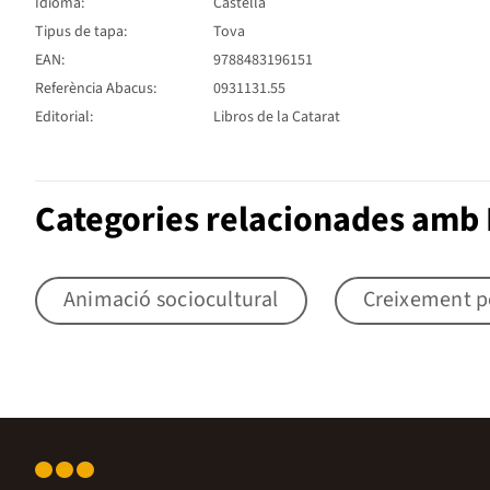
Idioma:
Castellà
Tipus de tapa:
Tova
EAN:
9788483196151
Referència Abacus:
0931131.55
Editorial:
Libros de la Catarat
Categories relacionades amb 
Animació sociocultural
Creixement p