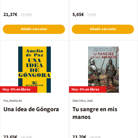
21,37€
5,65€
22,50€
5,95€
Añadir a la cesta
Añadir a la cesta
Hoy -5% en libros
Hoy -5% en libros
Paz, Amelia de
Soto Chica, José
Una idea de Góngora
Tu sangre en mis
manos
23,65€
23,70€
24,90€
24,95€