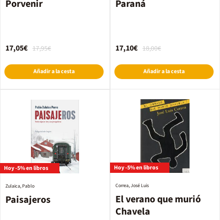
Porvenir
Paraná
17,05€
17,10€
17,95€
18,00€
Añadir a la cesta
Añadir a la cesta
Hoy -5% en libros
Hoy -5% en libros
Correa, José Luis
Zulaica, Pablo
El verano que murió
Paisajeros
Chavela