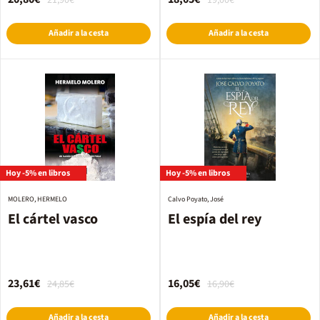
21,90€
19,00€
Añadir a la cesta
Añadir a la cesta
Hoy -5% en libros
Hoy -5% en libros
MOLERO, HERMELO
Calvo Poyato, José
El cártel vasco
El espía del rey
23,61€
16,05€
24,85€
16,90€
Añadir a la cesta
Añadir a la cesta