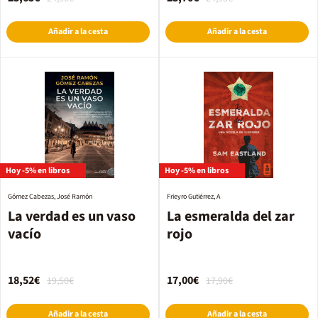
Añadir a la cesta
Añadir a la cesta
Hoy -5% en libros
Hoy -5% en libros
Gómez Cabezas, José Ramón
Frieyro Gutiérrez, A
La verdad es un vaso
La esmeralda del zar
vacío
rojo
18,52€
17,00€
19,50€
17,90€
Añadir a la cesta
Añadir a la cesta