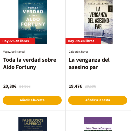
Hoy -5% en libros
Hoy -5% en libros
Vega, José Manuel
Calderón, Reyes
Toda la verdad sobre
La venganza del
Aldo Fortuny
asesino par
20,80€
19,47€
21,90€
20,50€
Añadir a la cesta
Añadir a la cesta