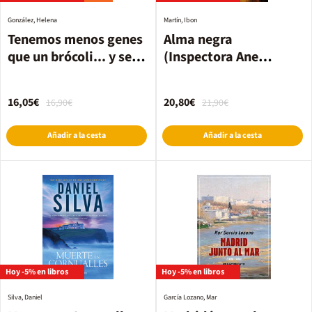
González, Helena
Martín, Ibon
Tenemos menos genes
Alma negra
que un brócoli... y se
(Inspectora Ane
nota
Cestero 4)
16,05€
20,80€
16,90€
21,90€
Añadir a la cesta
Añadir a la cesta
Hoy -5% en libros
Hoy -5% en libros
Silva, Daniel
García Lozano, Mar