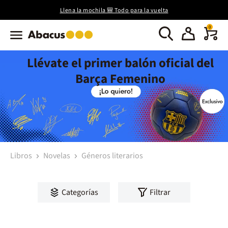
Llena la mochila 🎒 Todo para la vuelta
0
Llévate el primer balón oficial del
Barça Femenino
Libros
Novelas
Géneros literarios
Categorías
Filtrar