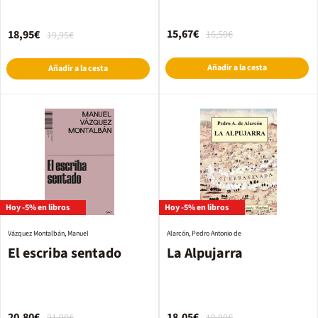
15,67€
18,95€
16,50€
19,95€
Añadir a la cesta
Añadir a la cesta
Hoy -5% en libros
Hoy -5% en libros
Vázquez Montalbán, Manuel
Alarcón, Pedro Antonio de
El escriba sentado
La Alpujarra
20,80€
18,05€