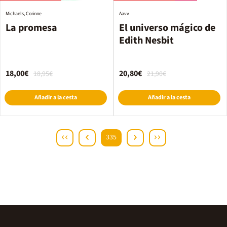
Michaels, Corinne
Aavv
La promesa
El universo mágico de
Edith Nesbit
18,00€
20,80€
18,95€
21,90€
Añadir a la cesta
Añadir a la cesta
335