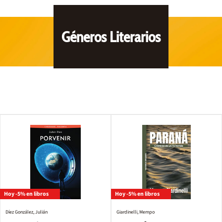
Géneros Literarios
Hoy -5% en libros
Hoy -5% en libros
Díez González, Julián
Giardinelli, Mempo