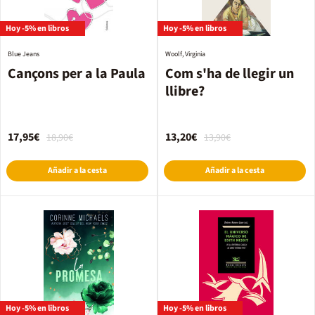
Hoy -5% en libros
Hoy -5% en libros
Blue Jeans
Woolf, Virginia
Cançons per a la Paula
Com s'ha de llegir un
llibre?
17,95€
13,20€
18,90€
13,90€
Añadir a la cesta
Añadir a la cesta
Hoy -5% en libros
Hoy -5% en libros