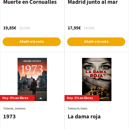
Muerte en Cornualles
Madrid junto al mar
19,85€
17,95€
20,90€
18,90€
Añadir a la cesta
Añadir a la cesta
Hoy -5% en libros
Hoy -5% en libros
Tristante, Jerónimo
Trebeschi, Giada
1973
La dama roja