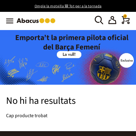
Omple la motxilla 🎒 Tot per a la tornada
0
Emporta’t la primera pilota oficial
del Barça Femení
No hi ha resultats
Cap producte trobat