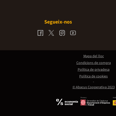
Segueix-nos
Mapa del lloc
Condicions de compra
Política de privadesa
Política de cookies
© Abacus Cooperativa 2023
Promou:
Amb 